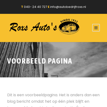
T
040- 24 40 727
E
info@autobedrijfroxs.nl
VOORBEELD PAGINA
Dit is een voorbeeldpagina. Het is anders dan een
blog bericht omdat het op één plek blijft en